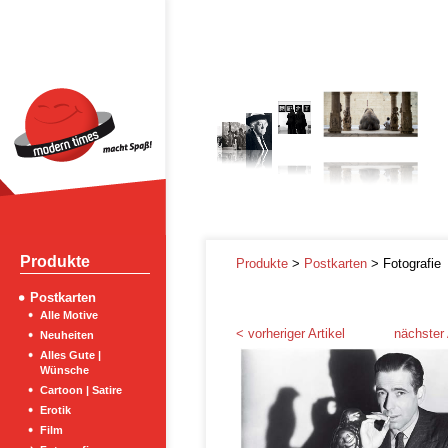
Produkte
Produkte
>
Postkarten
> Fotografie
Postkarten
Alle Motive
< vorheriger Artikel
nächster 
Neuheiten
Alles Gute |
Wünsche
Cartoon | Satire
Erotik
Film