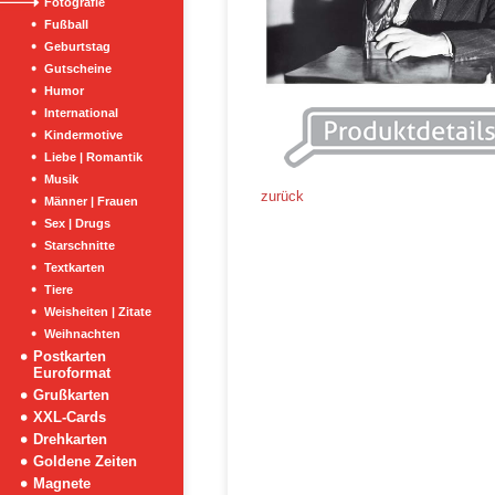
Fotografie
Fußball
Geburtstag
Gutscheine
Humor
International
Kindermotive
Liebe | Romantik
Musik
zurück
Männer | Frauen
Sex | Drugs
Starschnitte
Textkarten
Tiere
Weisheiten | Zitate
Weihnachten
Postkarten
Euroformat
Grußkarten
XXL-Cards
Drehkarten
Goldene Zeiten
Magnete