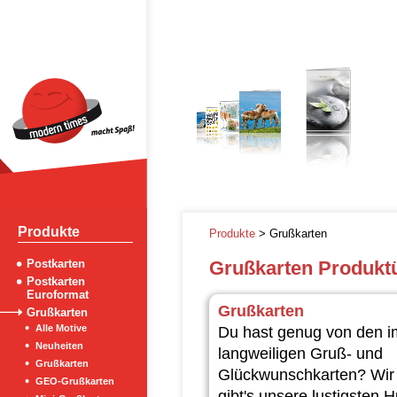
Produkte
Produkte
> Grußkarten
Postkarten
Grußkarten Produkt
Postkarten
Euroformat
Grußkarten
Grußkarten
Alle Motive
Du hast genug von den i
Neuheiten
langweiligen Gruß- und
Grußkarten
Glückwunschkarten? Wir
GEO-Grußkarten
gibt's unsere lustigsten 