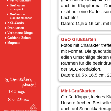
Mini-Grußkarten
auch im Klappformat. Da
Grußkarten
unverpackt
nicht nur eine Karte - so
Grußkarten
Lächeln!
Lieblingsmensch
Daten: 11,5 x 16 cm, mit
XXL-Cards
Drehkarten
Verbotene Dinge
Goldene Zeiten
GEO Grußkarten
Magnete
Fotos mit Charakter tref
mit Format. Die quadrati
edlen Umschläge bieten 
Rahmen für die beeindru
der GEO-Redaktion.
Daten: 16,5 x 16,5 cm, 2
Mini-Grußkarten
140
Große Klappe, kleines K
8
49
Unsere frechen Bestsell
auch auf Scheckkarten-g