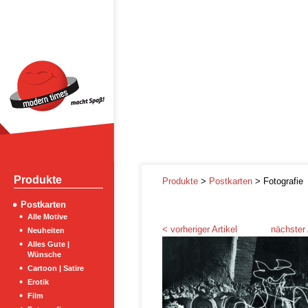
Produkte
Produkte
>
Postkarten
> Fotografie
Postkarten
Alle Motive
< vorheriger Artikel
nächster 
Neuheiten
Alles Gute |
Wünsche
Cartoon | Satire
Erotik
Film