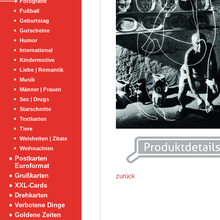
Fotografie
Fußball
Geburtstag
Gutscheine
Humor
International
Kindermotive
Liebe | Romantik
Musik
Männer | Frauen
Sex | Drugs
Starschnitte
Textkarten
Tiere
Weisheiten | Zitate
Weihnachten
Postkarten
Euroformat
Grußkarten
zurück
XXL-Cards
Drehkarten
Verbotene Dinge
Goldene Zeiten