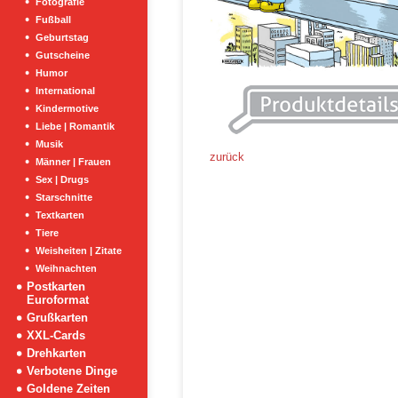
Fotografie
Fußball
Geburtstag
Gutscheine
Humor
International
Kindermotive
Liebe | Romantik
Musik
zurück
Männer | Frauen
Sex | Drugs
Starschnitte
Textkarten
Tiere
Weisheiten | Zitate
Weihnachten
Postkarten
Euroformat
Grußkarten
XXL-Cards
Drehkarten
Verbotene Dinge
Goldene Zeiten