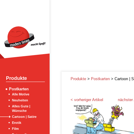
Produkte
Produkte
>
Postkarten
> Cartoon | S
Postkarten
Alle Motive
< vorheriger Artikel
nächster 
Neuheiten
Alles Gute |
Wünsche
Cartoon | Satire
Erotik
Film