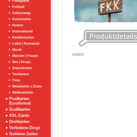
Fotografie
Fußball
Geburtstag
Gutscheine
Humor
International
Kindermotive
Liebe | Romantik
Musik
zurück
Männer | Frauen
Sex | Drugs
Starschnitte
Textkarten
Tiere
Weisheiten | Zitate
Weihnachten
Postkarten
Euroformat
Grußkarten
XXL-Cards
Drehkarten
Verbotene Dinge
Goldene Zeiten