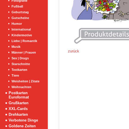
Fotografie
Fußball
Geburtstag
Gutscheine
Humor
International
Kindermotive
Liebe | Romantik
Musik
zurück
Männer | Frauen
Sex | Drugs
Starschnitte
Textkarten
Tiere
Weisheiten | Zitate
Weihnachten
Postkarten
Euroformat
Grußkarten
XXL-Cards
Drehkarten
Verbotene Dinge
Goldene Zeiten