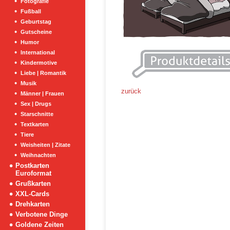
Fotografie
Fußball
Geburtstag
Gutscheine
Humor
International
Kindermotive
Liebe | Romantik
Musik
zurück
Männer | Frauen
Sex | Drugs
Starschnitte
Textkarten
Tiere
Weisheiten | Zitate
Weihnachten
Postkarten
Euroformat
Grußkarten
XXL-Cards
Drehkarten
Verbotene Dinge
Goldene Zeiten