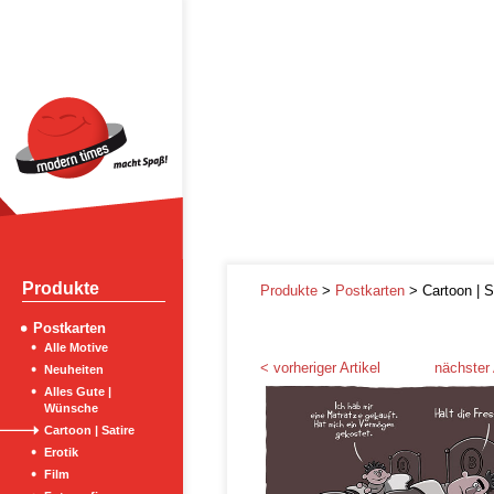
Produkte
Produkte
>
Postkarten
> Cartoon | S
Postkarten
Alle Motive
< vorheriger Artikel
nächster 
Neuheiten
Alles Gute |
Wünsche
Cartoon | Satire
Erotik
Film