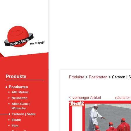
Produkte
Produkte
>
Postkarten
> Cartoon | S
Postkarten
Alle Motive
< vorheriger Artikel
nächster 
Neuheiten
Alles Gute |
Wünsche
Cartoon | Satire
Erotik
Film