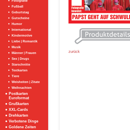
Fotografie
Fußball
Geburtstag
Gutscheine
Humor
International
Kindermotive
Liebe | Romantik
Musik
zurück
Männer | Frauen
Sex | Drugs
Starschnitte
Textkarten
Tiere
Weisheiten | Zitate
Weihnachten
Postkarten
Euroformat
Grußkarten
XXL-Cards
Drehkarten
Verbotene Dinge
Goldene Zeiten