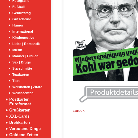
Fotografie
Fußball
Geburtstag
Gutscheine
Humor
International
Kindermotive
Liebe | Romantik
Musik
Männer | Frauen
Sex | Drugs
Starschnitte
Textkarten
Tiere
Weisheiten | Zitate
Weihnachten
Postkarten
Euroformat
Grußkarten
zurück
XXL-Cards
Drehkarten
Verbotene Dinge
Goldene Zeiten