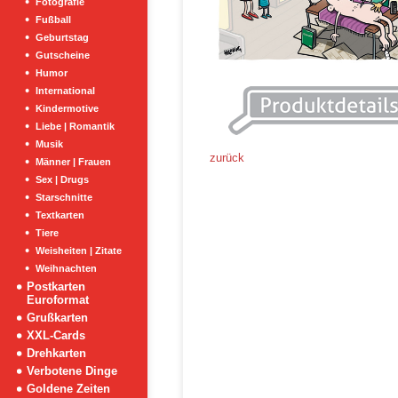
Fotografie
Fußball
Geburtstag
Gutscheine
Humor
International
Kindermotive
Liebe | Romantik
Musik
zurück
Männer | Frauen
Sex | Drugs
Starschnitte
Textkarten
Tiere
Weisheiten | Zitate
Weihnachten
Postkarten
Euroformat
Grußkarten
XXL-Cards
Drehkarten
Verbotene Dinge
Goldene Zeiten